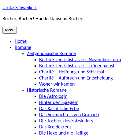
Zum
Ulrike Schweikert
Inhalt
Bücher, Bücher! Hunderttausend Bücher.
springen
Menü
Home
Romane
Zeitgenössische Romane
Berlin Friedrichstrasse – Novembersturm
Berlin Friedrichstrasse – Tränenpalast
Charité – Hoffnung und Schicksal
Charité – Aufbruch und Entscheidung
Woher wir kamen
Historische Romane
Die Astrologin
Hinter den Spiegeln
Das Kastilische Erbe
Das Vermächtnis von Granada
Die Tochter des Salzsieders
Das Kreidekreuz
Die Hexe und die Heilige