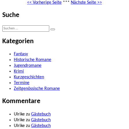
<< Vorherige Seite
***
Nächste Seite >>
Suche
Suche
Suchen
nach:
Kategorien
Fantasy
Historische Romane
Jugendromane
Krimi
Kurzgeschichten
Termine
Zeitgenössische Romane
Kommentare
Ulrike
zu
Gästebuch
Ulrike
zu
Gästebuch
Ulrike
zu
Gästebuch