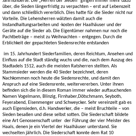
Jahrhunderte. Die „Herren der Sieden“ gingen immer mehr dazu
über, die Sieden längerfristig zu verpachten – erst auf Lebenszeit
und dann schließlich vererblich. Dies hatte für die Sieder nicht nur
Vorteile. Die Lehensherren wälzten damit auch die
Instandhaltungsarbeiten und -kosten der Haalhäuser und der
Geräte auf die Sieder ab. Die Eigentümer nahmen nur noch die
Pachtbeträge – meist zu Weihnachten – entgegen. Durch die
Erblichkeit der gepachteten Siedensrechte entstanden
im 15. Jahrhundert Siederfamilien, deren Reichtum, Ansehen und
Einfluss auf die Stadt ständig wuchs und die, nach dem Auszug des
Stadtadels 1512, auch die meisten Ratsherren stellten. Als
Stammsieder werden die 40 Sieder bezeichnet, deren
Nachkommen noch heute die Siedensrechte, und damit den
Anspruch auf eine Siedensrente, weitervererben. Unter ihnen
befinden sich die in diesem Roman immer wieder auftauchenden
Namen Vogelmann, Blinzig, Firnhaber,Dötschmann, Seyboth,
Feyerabend, Eisenmenger und Schweycker. Sehr vereinzelt gab es
auch Eigensieden, d.h. Handwerker, die – meist Bruchteile – von
Sieden besaßen und diese selbst sotten. Die Siederschaft bildete
eine Art Genossenschaft unter der Führung der vier Meister des
Haals, denen je ein Viertel der Haalhäuser unterstand. Sie
wechselten jährlich. Die Siederschaft konnte dem Rat 10