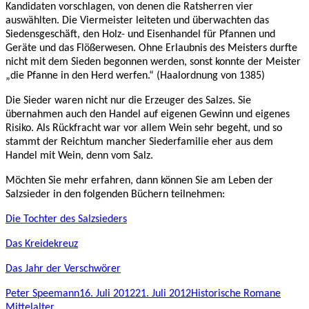
Kandidaten vorschlagen, von denen die Ratsherren vier
auswählten. Die Viermeister leiteten und überwachten das
Siedensgeschäft, den Holz- und Eisenhandel für Pfannen und
Geräte und das Flößerwesen. Ohne Erlaubnis des Meisters durfte
nicht mit dem Sieden begonnen werden, sonst konnte der Meister
„die Pfanne in den Herd werfen.“ (Haalordnung von 1385)
Die Sieder waren nicht nur die Erzeuger des Salzes. Sie
übernahmen auch den Handel auf eigenen Gewinn und eigenes
Risiko. Als Rückfracht war vor allem Wein sehr begeht, und so
stammt der Reichtum mancher Siederfamilie eher aus dem
Handel mit Wein, denn vom Salz.
Möchten Sie mehr erfahren, dann können Sie am Leben der
Salzsieder in den folgenden Büchern teilnehmen:
Die Tochter des Salzsieders
Das Kreidekreuz
Das Jahr der Verschwörer
Autor
Veröffentlicht
Kategorien
Schla
Peter Speemann
16. Juli 2012
21. Juli 2012
Historische Romane
am
Mittelalter