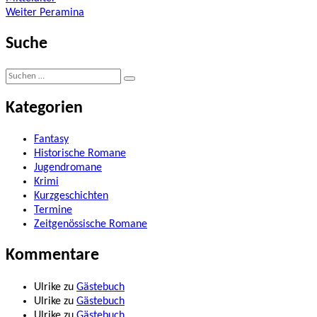
Beitragsnavigation
Nächster
Weiter
Peramina
Beitrag:
Suche
Suche
Suchen
nach:
Kategorien
Fantasy
Historische Romane
Jugendromane
Krimi
Kurzgeschichten
Termine
Zeitgenössische Romane
Kommentare
Ulrike
zu
Gästebuch
Ulrike
zu
Gästebuch
Ulrike
zu
Gästebuch