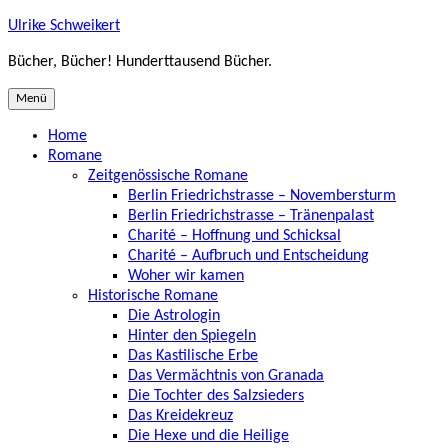
Zum
Ulrike Schweikert
Inhalt
Bücher, Bücher! Hunderttausend Bücher.
springen
Menü
Home
Romane
Zeitgenössische Romane
Berlin Friedrichstrasse – Novembersturm
Berlin Friedrichstrasse – Tränenpalast
Charité – Hoffnung und Schicksal
Charité – Aufbruch und Entscheidung
Woher wir kamen
Historische Romane
Die Astrologin
Hinter den Spiegeln
Das Kastilische Erbe
Das Vermächtnis von Granada
Die Tochter des Salzsieders
Das Kreidekreuz
Die Hexe und die Heilige